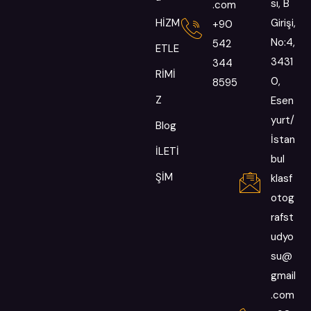
sı, B
.com
HİZM
Girişi,
+90
No:4,
542
ETLE
3431
344
RİMİ
0,
8595
Z
Esen
yurt/
Blog
İstan
İLETİ
bul
ŞİM
klasf
otog
rafst
udyo
su@
gmail
.com