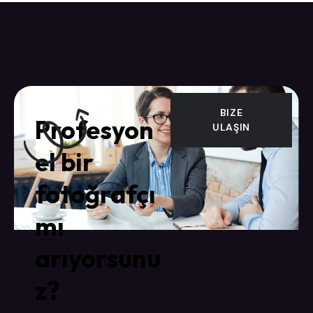
BIZE
Profesyon
ULAŞIN
el bir
fotoğrafçı
mı
arıyorsunu
z?