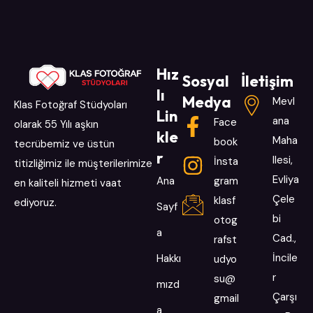
Hız
Sosyal
İletişim
lı
Medya
Mevl
Klas Fotoğraf Stüdyoları
Lin
ana
Face
olarak 55 Yılı aşkın
kle
Maha
book
tecrübemiz ve üstün
r
llesi,
İnsta
titizliğimiz ile müşterilerimize
Evliya
Ana
gram
en kaliteli hizmeti vaat
Çele
klasf
ediyoruz.
Sayf
bi
otog
a
Cad.,
rafst
İncile
Hakkı
udyo
r
su@
mızd
Çarşı
gmail
a