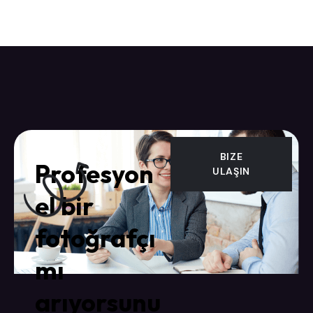
BIZE
Profesyon
ULAŞIN
el bir
fotoğrafçı
mı
arıyorsunu