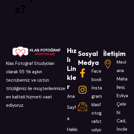
z?
Hız
Sosyal
İletişim
lı
Medya
Mevl
Klas Fotoğraf Stüdyoları
Lin
ana
Face
olarak 55 Yılı aşkın
kle
Maha
book
tecrübemiz ve üstün
r
llesi,
İnsta
titizliğimiz ile müşterilerimize
Evliya
Ana
gram
en kaliteli hizmeti vaat
Çele
klasf
ediyoruz.
Sayf
bi
otog
a
Cad.,
rafst
İncile
Hakkı
udyo