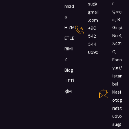
r
su@
mızd
Çarşı
gmail
a
sı, B
.com
HİZM
Girişi,
+90
No:4,
542
ETLE
3431
344
RİMİ
0,
8595
Z
Esen
yurt/
Blog
İstan
İLETİ
bul
ŞİM
klasf
otog
rafst
udyo
su@