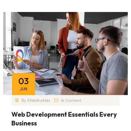
03
JUN
By
Efekilincklas
Ai Content
Web Development Essentials Every
Business